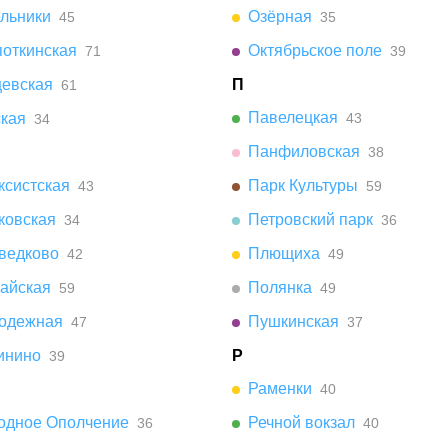
ельники
Озёрная
45
35
поткинская
Октябрьское поле
71
39
цевская
П
61
Павелецкая
ская
43
34
Панфиловская
38
ксистская
Парк Культуры
43
59
ковская
Петровский парк
34
36
ведково
Плющиха
42
49
айская
Полянка
59
49
одежная
Пушкинская
47
37
инино
Р
39
Раменки
40
одное Ополчение
Речной вокзал
36
40