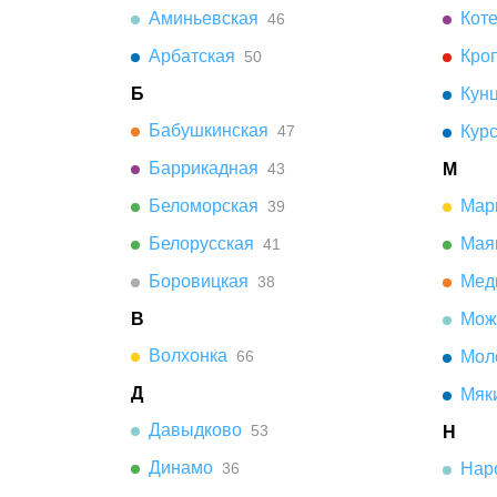
Аминьевская
Кот
46
Арбатская
Кро
50
Б
Кун
Бабушкинская
47
Кур
Баррикадная
43
М
Беломорская
Мар
39
Белорусская
Мая
41
Боровицкая
Мед
38
В
Мож
Волхонка
66
Мол
Д
Мяк
Давыдково
53
Н
Динамо
36
Нар