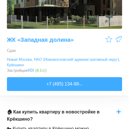
ЖК «Западная долина»
Сдан
Новая Москва
,
НАО (Новомосковский административный округ)
,
Крёкшино
Застройщик
RDI
(
4,1
)
+7 (495) 134-98-..
🏠 Как купить квартиру в новостройке в
Крёкшино?
🔑 Купить квартиру в Крёкшино можно,