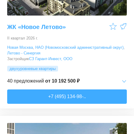
ЖК «Новое Летово»
II квартал 2026 г.
Новая Москва
,
НАО (Новомосковский административный округ)
,
Летово - Синергия
Застройщик
СЗ Гарант-Инвест, ООО
двухуровневые квартиры
40
предложений
от
10 192 500 ₽
Студии
от
10 192 500 ₽
+7 (495) 134-98-..
30,9
–
35,1
м²
8
предложений
1-комн. кв.
от
12 135 000 ₽
39
–
47,1
м²
8
предложений
4