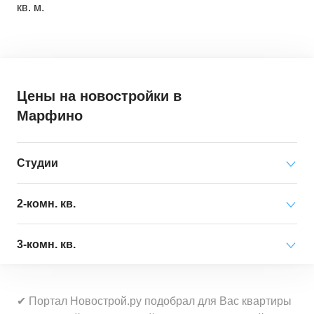
кв. м.
Цены на новостройки
в
Марфино
Студии
Минимальная цена
от 17 044 000 ₽
2-комн. кв.
за квартиру
Минимальная цена
от 21 976 000 ₽
3-комн. кв.
Средняя цена
от 20 241 000 ₽
за квартиру
за квартиру
Минимальная цена
от 10 857 000 ₽
Средняя цена
от 29 478 000 ₽
✔ Портал Новострой.ру подобрал для Вас квартиры
за квартиру
Минимальная цена
от 336 600 ₽