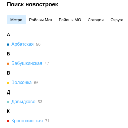
Поиск новостроек
Метро
Районы Мск
Районы МО
Локации
Округа
А
Арбатская
50
Б
Бабушкинская
47
В
Волхонка
66
Д
Давыдково
53
К
Кропоткинская
71