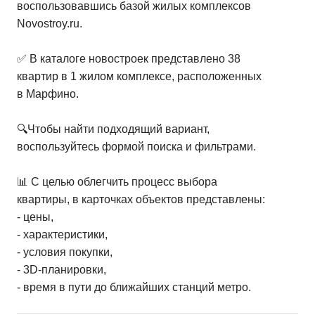
воспользовавшись базой жилых комплексов
Novostroy.ru.
4-комн. кв.
от
42 864 000 ₽
114
–
114,7
м²
2
предложения
✅ В каталоге новостроек представлено 38
квартир в 1 жилом комплексе, расположенных
в Марфино.
🔍Чтобы найти подходящий вариант,
воспользуйтесь формой поиска и фильтрами.
📊 С целью облегчить процесс выбора
квартиры, в карточках объектов представлены:
- цены,
- характеристики,
- условия покупки,
- 3D-планировки,
- время в пути до ближайших станций метро.