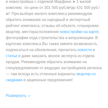
за квартиру
в новостройках с отделкой Марфино ➤ 1 жилой
за 1 м²
комплекс по цене от 301 500 руб./м²до 431 500 руб./
Средняя цена
от 12 955 000 ₽
Минимальная цена
от 301 500 ₽
м². При выборе жилого комплекса рекомендуем
за квартиру
Средняя цена
от 388 200 ₽
за 1 м²
обратить внимание на народный и экспертный
за 1 м²
рейтинг комплекса, отзывы об объекте, планировки
Минимальная цена
от 348 000 ₽
квартир, месторасположение
новостройки на карте
,
Средняя цена
от 355 400 ₽
за 1 м²
фотографии хода строительства и визуализации. В
за 1 м²
карточке комплекса Вы также имеете возможность
Средняя цена
от 423 300 ₽
подписаться на обновления, прочитать
новости
и
за 1 м²
статьи
и даже заказать звонок эксперта из отдела
продаж. Рекомендуем обратить внимание на
спецпредложения от ведущих застройщиков региона
— там всегда есть отличные варианты
квартир со
скидками
и акционные предложения!
Развернуть