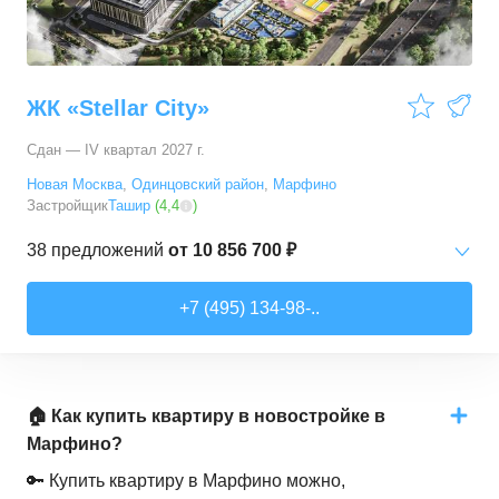
ЖК «Stellar City»
Сдан — IV квартал 2027 г.
Новая Москва
,
Одинцовский район
,
Марфино
Застройщик
Ташир
(
4,4
)
38
предложений
от
10 856 700 ₽
Студии
от
10 856 700 ₽
+7 (495) 134-98-..
29,3
–
31,6
м²
11
предложений
2-комн. кв.
от
17 044 250 ₽
39,5
–
62,3
м²
14
предложений
🏠 Как купить квартиру в новостройке в
Марфино?
3-комн. кв.
от
21 976 050 ₽
🔑 Купить квартиру в Марфино можно,
71,7
–
100,5
м²
11
предложений