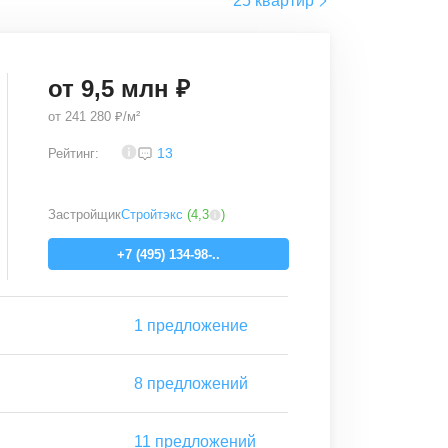
25 квартир
от
9,5
млн ₽
от
241 280 ₽/м²
3,9
13
Рейтинг:
Застройщик
Стройтэкс
(
4,3
)
+7 (495) 134-98-..
1
предложение
8
предложений
11
предложений