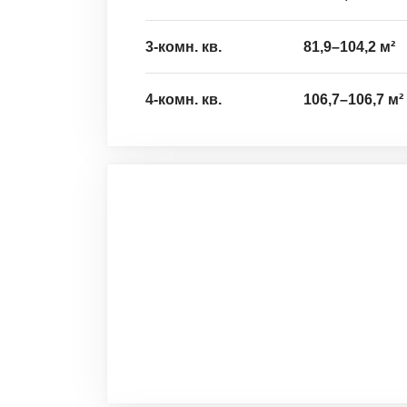
3-комн. кв.
81,9
–
104,2
м²
4-комн. кв.
106,7
–
106,7
м²
0