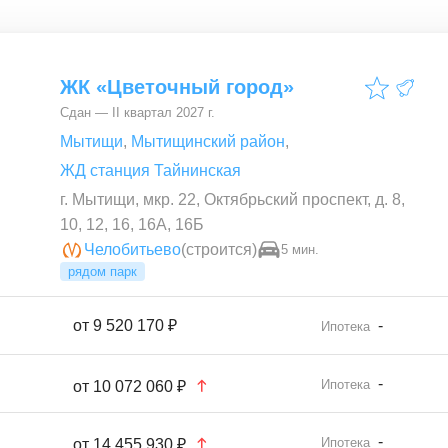
ЖК «Цветочный город»
Сдан — II квартал 2027 г.
Мытищи
,
Мытищинский район
,
ЖД станция Тайнинская
г. Мытищи, мкр. 22, Октябрьский проспект, д. 8,
10, 12, 16, 16А, 16Б
Челобитьево
(строится)
5 мин.
рядом парк
от
9 520 170 ₽
-
Ипотека
-
Ипотека
от
10 072 060 ₽
-
Ипотека
от
14 455 930 ₽