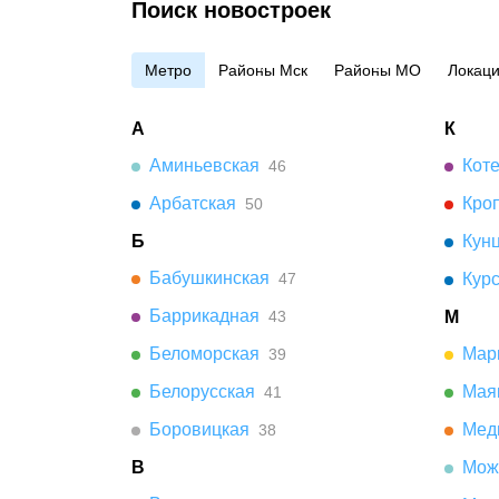
Поиск новостроек
Метро
Районы Мск
Районы МО
Локац
А
К
Аминьевская
Кот
46
Арбатская
Кро
50
Б
Кун
Бабушкинская
47
Кур
Баррикадная
43
М
Беломорская
Мар
39
Белорусская
Мая
41
Боровицкая
Мед
38
В
Мож