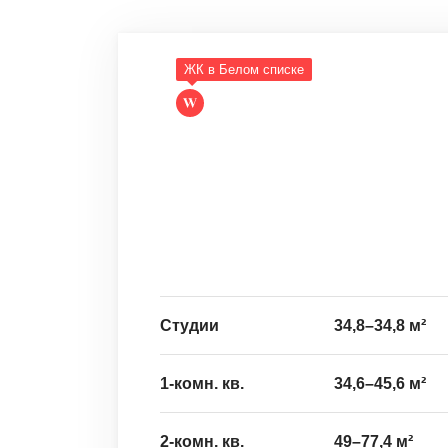
ЖК в Белом списке
Студии
34,8
–
34,8
м²
1-комн. кв.
34,6
–
45,6
м²
2-комн. кв.
49
–
77,4
м²