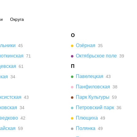
ии
Округа
О
ельники
Озёрная
45
35
поткинская
Октябрьское поле
71
39
цевская
П
61
Павелецкая
ская
43
34
Панфиловская
38
ксистская
Парк Культуры
43
59
ковская
Петровский парк
34
36
ведково
Плющиха
42
49
айская
Полянка
59
49