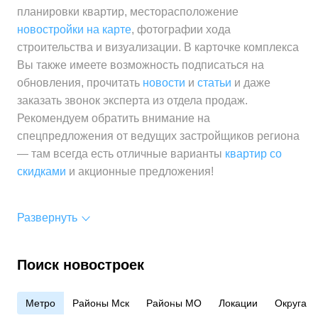
планировки квартир, месторасположение
Минимальная цена
от 211 100 ₽
новостройки на карте
, фотографии хода
Средняя цена
от 214 600 ₽
за 1 м²
строительства и визуализации. В карточке комплекса
за 1 м²
Вы также имеете возможность подписаться на
Средняя цена
от 221 100 ₽
обновления, прочитать
новости
и
статьи
и даже
за 1 м²
заказать звонок эксперта из отдела продаж.
Рекомендуем обратить внимание на
спецпредложения от ведущих застройщиков региона
— там всегда есть отличные варианты
квартир со
скидками
и акционные предложения!
Развернуть
Поиск новостроек
Метро
Районы Мск
Районы МО
Локации
Округа