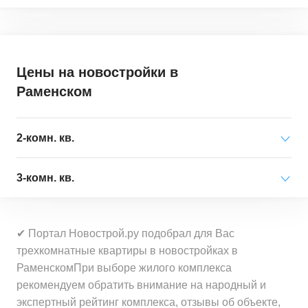
3-комн. кв.
от
14 242 640 ₽
67,2
–
103,2
м²
6
предложений
Цены на новостройки
в
4-комн. кв.
от
18 802 010 ₽
Раменском
94,1
–
143
м²
7
предложений
2-комн. кв.
Минимальная цена
от 14 243 000 ₽
3-комн. кв.
за квартиру
Минимальная цена
от 11 596 000 ₽
Средняя цена
от 16 290 000 ₽
✔ Портал Новострой.ру подобрал для Вас
за квартиру
за квартиру
трехкомнатные квартиры в новостройках в
РаменскомПри выборе жилого комплекса
Средняя цена
от 13 898 000 ₽
Минимальная цена
от 210 100 ₽
рекомендуем обратить внимание на народный и
за квартиру
за 1 м²
экспертный рейтинг комплекса, отзывы об объекте,