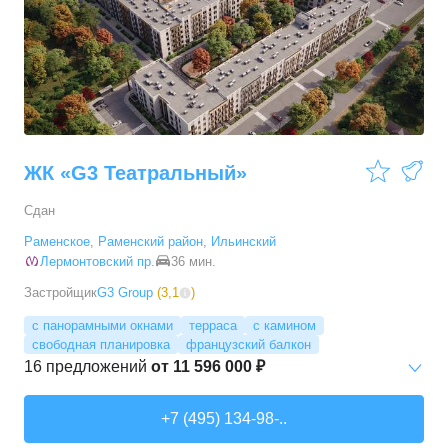
ЖК «G3 Театральный»
Сдан
Раменское
,
Раменский район
,
Ильинский
Лермонтовский пр.
36 мин.
Застройщик
G3 Group
(
3,1
)
с панорамными окнами
терраса
с камином
свободная планировка
французский балкон
16
предложений
от
11 596 000 ₽
2-комн. кв.
от
11 596 010 ₽
+7 (495) 134-98-..
49
–
73,9
м²
3
предложения