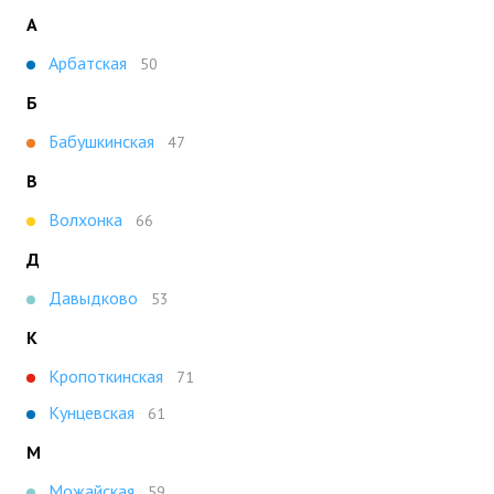
А
Арбатская
50
Б
Бабушкинская
47
В
Волхонка
66
Д
Давыдково
53
К
Кропоткинская
71
Кунцевская
61
М
Можайская
59