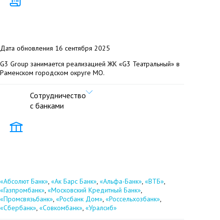
Дата обновления 16 сентября 2025
G3 Group занимается реализацией ЖК «G3 Театральный» в
Раменском городском округе МО.
Сотрудничество
с банками
«Абсолют Банк»
,
«Ак Барс Банк»
,
«Альфа-Банк»
,
«ВТБ»
,
«Газпромбанк»
,
«Московский Кредитный Банк»
,
«Промсвязьбанк»
,
«Росбанк Дом»
,
«Россельхозбанк»
,
«Сбербанк»
,
«Совкомбанк»
,
«Уралсиб»