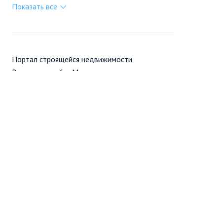
Показать все
Портал строящейся недвижимости
Все новостройки Москвы
+7 (495) 909-16-41
Москва
Новостройки
Продажа
Ещё
Проект