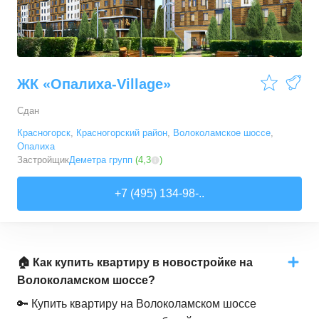
ЖК «Опалиха-Village»
Сдан
Красногорск
,
Красногорский район
,
Волоколамское шоссе
,
Опалиха
Застройщик
Деметра групп
(
4,3
)
+7 (495) 134-98-..
🏠 Как купить квартиру в новостройке на
Волоколамском шоссе?
🔑 Купить квартиру на Волоколамском шоссе