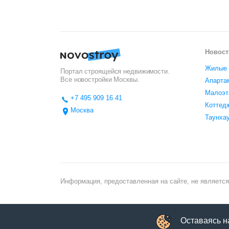
Новост
Жилые 
Портал строящейся недвижимости.
Все новостройки
Москвы
.
Апарта
Малоэт
+7 495 909 16 41
Коттед
Москва
Таунха
Информация, предоставленная на сайте, не является
Оставаясь н