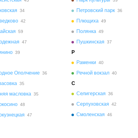
43
59
ковская
Петровский парк
34
36
ведково
Плющиха
42
49
айская
Полянка
59
49
одежная
Пушкинская
47
37
инино
Р
39
Раменки
40
одное Ополчение
Речной вокзал
36
40
расовка
С
35
Селигерская
няя масловка
36
35
Серпуховская
окосино
42
48
Смоленская
окузнецкая
46
47