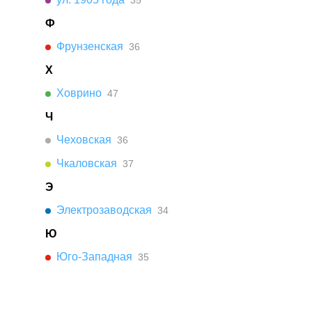
35
Ф
Фрунзенская
36
Х
Ховрино
47
Ч
Чеховская
36
Чкаловская
37
Э
Электрозаводская
34
Ю
Юго-Западная
35