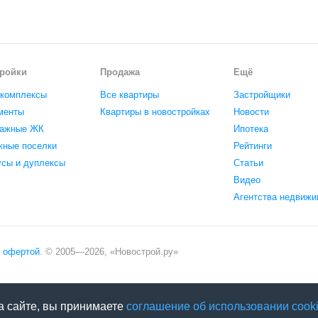
ройки
Продажа
Ещё
комплексы
Все квартиры
Застройщики
менты
Квартиры в новостройках
Новости
ажные ЖК
Ипотека
жные поселки
Рейтинги
усы и дуплексы
Статьи
Видео
Агентства недвижи
офертой
. © 2005—
2026
,
«Новострой.ру»
а сайте, вы принимаете
соглашение об использовании cooki