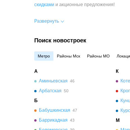
скидками
и акционные предложения!
Развернуть
Поиск новостроек
Метро
Районы Мск
Районы МО
Локац
А
К
Аминьевская
Кот
46
Арбатская
Кро
50
Б
Кун
Бабушкинская
47
Кур
Баррикадная
43
М
Беломорская
Мар