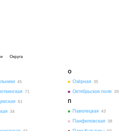
ии
Округа
О
ельники
Озёрная
45
35
поткинская
Октябрьское поле
71
39
цевская
П
61
Павелецкая
ская
43
34
Панфиловская
38
ксистская
Парк Культуры