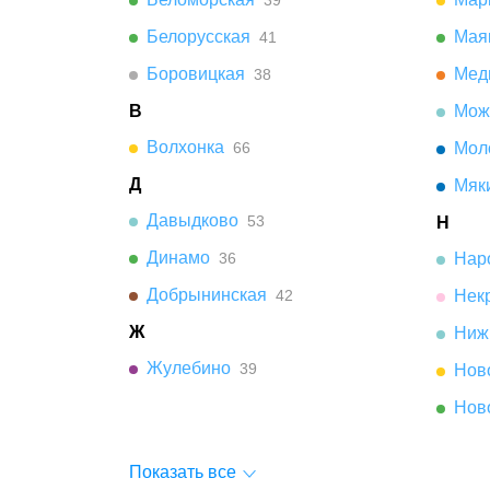
39
Белорусская
Мая
41
Боровицкая
Мед
38
В
Мож
Волхонка
66
Мол
Д
Мяк
Давыдково
53
Н
Динамо
36
Нар
Добрынинская
42
Нек
Ж
Ниж
Жулебино
39
Нов
Нов
Показать все