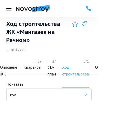
Меню
Ход строительства
Добавить в избранное
Подписаться
ЖК «Мангазея на
Речном»
III кв. 2027 г.
39
27
171
81
Описание
Квартиры
3D-
Ход
Отзывы
ЖК
план
строительства
Показать
год