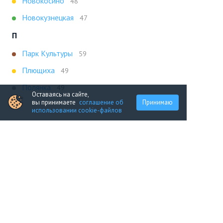
Новокосино
48
Новокузнецкая
47
П
Парк Культуры
59
Плющиха
49
Полянка
49
Оставаясь на сайте,
вы принимаете
соглашение об
Принимаю
Т
использовании cookie-файлов
Третьяковская
47
Х
Ховрино
47
Показать все
Портал строящейся недвижимости