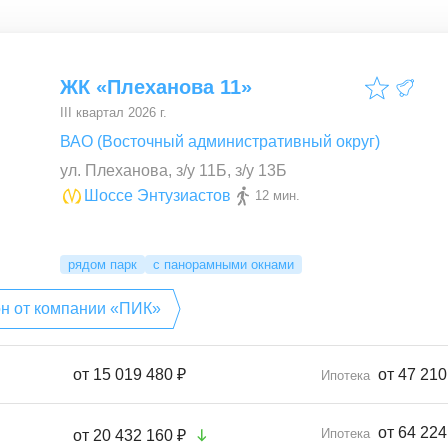
ЖК «Плеханова 11»
III квартал 2026 г.
ВАО (Восточный административный округ)
ул. Плеханова, з/у 11Б, з/у 13Б
Шоссе Энтузиастов
12 мин.
рядом парк
с панорамными окнами
он от компании «ПИК»
от
15 019 480 ₽
от 47 210
Ипотека
от 64 224
Ипотека
от
20 432 160 ₽