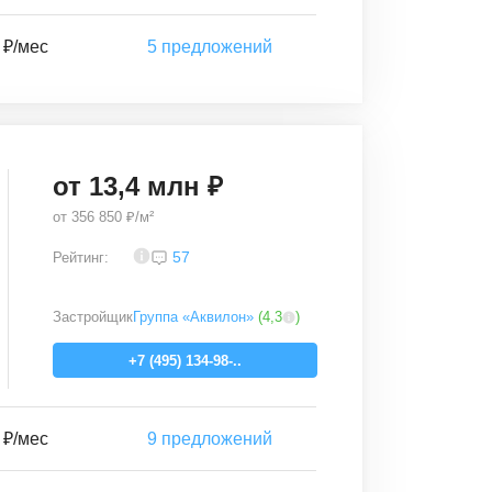
 ₽/мес
5
предложений
от
13,4
млн ₽
от
356 850 ₽/м²
4,2
57
Рейтинг:
Застройщик
Группа «Аквилон»
(
4,3
)
+7 (495) 134-98-..
 ₽/мес
9
предложений