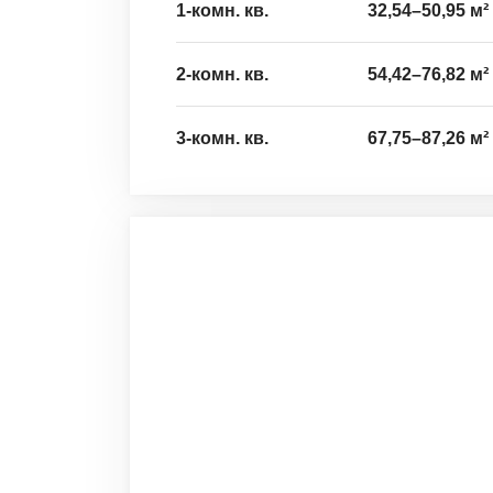
1-комн. кв.
32,54
–
50,95
м²
2-комн. кв.
54,42
–
76,82
м²
3-комн. кв.
67,75
–
87,26
м²