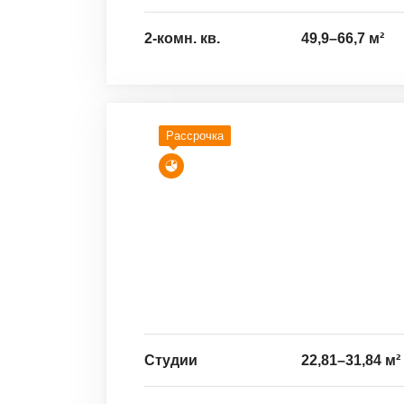
2-комн. кв.
49,9
–
66,7
м²
Рассрочка
Студии
22,81
–
31,84
м²