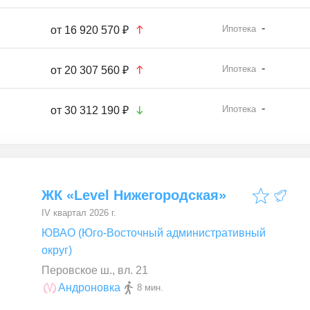
-
Ипотека
от
16 920 570 ₽
-
Ипотека
от
20 307 560 ₽
-
Ипотека
от
30 312 190 ₽
ЖК «Level Нижегородская»
IV квартал 2026 г.
ЮВАО (Юго-Восточный административный
округ)
Перовское ш., вл. 21
Андроновка
8 мин.