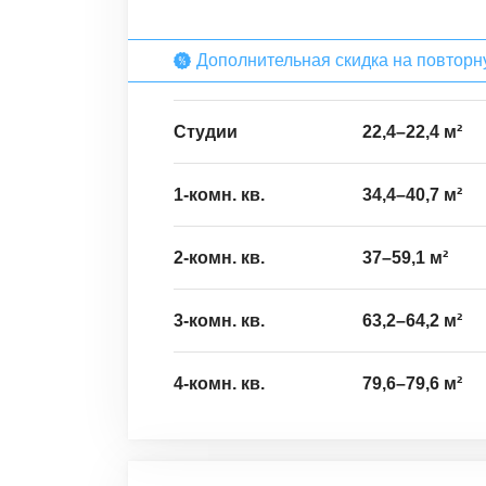
Дополнительная скидка на повторну
Студии
22,4
–
22,4
м²
1-комн. кв.
34,4
–
40,7
м²
2-комн. кв.
37
–
59,1
м²
3-комн. кв.
63,2
–
64,2
м²
4-комн. кв.
79,6
–
79,6
м²