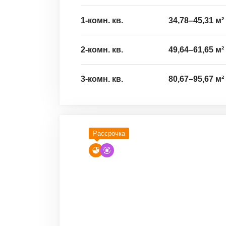
1-комн. кв.
34,78
–
45,31
м²
2-комн. кв.
49,64
–
61,65
м²
3-комн. кв.
80,67
–
95,67
м²
Рассрочка