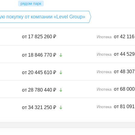
рядом парк
ю покупку от компании «Level Group»
от
17 825 260 ₽
от 42 116
Ипотека
от 44 529
Ипотека
от
18 846 770 ₽
от 48 307
Ипотека
от
20 445 610 ₽
от 68 000
Ипотека
от
28 780 440 ₽
от 81 091
Ипотека
от
34 321 250 ₽