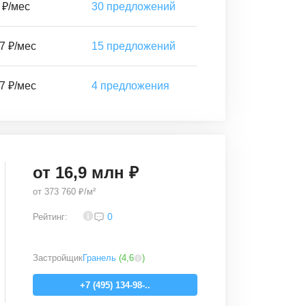
 ₽/мес
30
предложений
7 ₽/мес
15
предложений
7 ₽/мес
4
предложения
от
16,9
млн ₽
от
373 760 ₽/м²
4,2
0
Рейтинг:
Застройщик
Гранель
(
4,6
)
+7 (495) 134-98-..