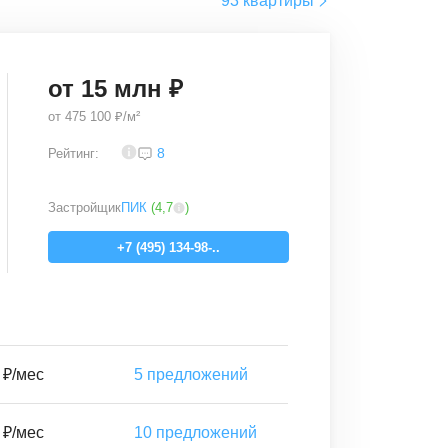
93 квартиры
от
15
млн ₽
от
475 100 ₽/м²
4,6
8
Рейтинг:
Застройщик
ПИК
(
4,7
)
+7 (495) 134-98-..
 ₽/мес
5
предложений
 ₽/мес
10
предложений