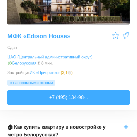
МФК «Edison House»
Сдан
ЦАО (Центральный административный округ)
Белорусская
8 мин.
Застройщик
ИК «Приоритет»
(
3,1
)
с панорамными окнами
+7 (495) 134-98-..
🏠 Как купить квартиру в новостройке у
метро Белорусская?