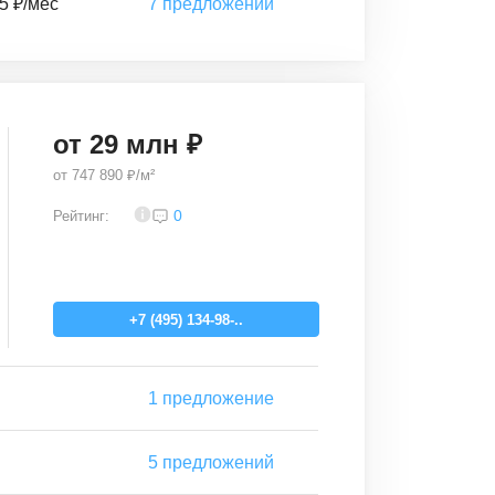
5 ₽/мес
7
предложений
от
29
млн ₽
от
747 890 ₽/м²
4,2
0
Рейтинг:
+7 (495) 134-98-..
1
предложение
5
предложений