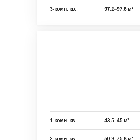
3-комн. кв.
97,2
–
97,6
м²
1-комн. кв.
43,5
–
45
м²
2-комн. кв.
50,9
–
75,8
м²