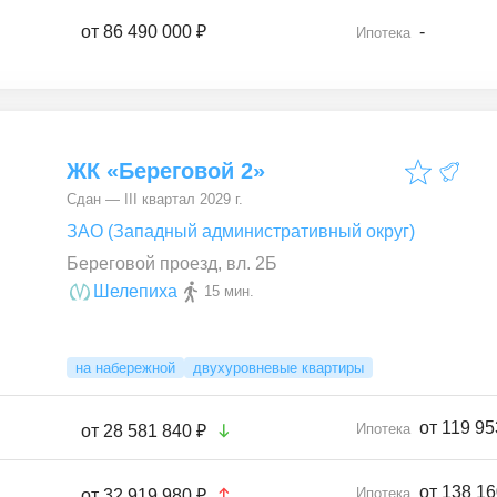
от
86 490 000 ₽
-
Ипотека
ЖК «Береговой 2»
Сдан — III квартал 2029 г.
ЗАО (Западный административный округ)
Береговой проезд, вл. 2Б
Шелепиха
15 мин.
на набережной
двухуровневые квартиры
от 119 95
Ипотека
от
28 581 840 ₽
от 138 16
Ипотека
от
32 919 980 ₽