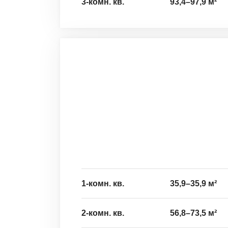
3-комн. кв.
93,4
–
97,9
м²
1-комн. кв.
35,9
–
35,9
м²
2-комн. кв.
56,8
–
73,5
м²