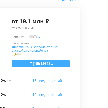
20 квартир
от
19,1
млн ₽
от
475 960 ₽/м²
4,2
6
Рейтинг:
Застройщик
Управление Экспериментальной
Застройки микрорайонов
(
2,6
)
+7 (495) 134-98-..
 ₽/мес
15
предложений
 ₽/мес
12
предложений