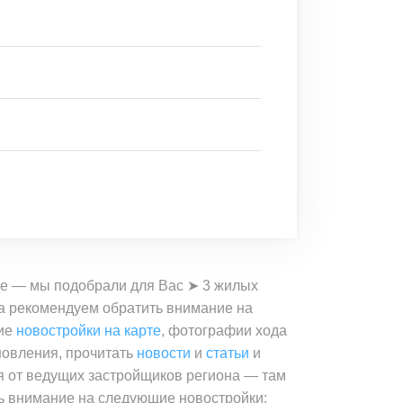
кве — мы подобрали для Вас ➤ 3 жилых
кса рекомендуем обратить внимание на
ние
новостройки на карте
, фотографии хода
новления, прочитать
новости
и
статьи
и
я от ведущих застройщиков региона — там
 внимание на следующие новостройки: