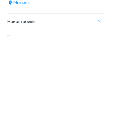
Москва
Новостройки
Продажа
Ещё
Проект
Информация, предоставленная на сайте,
не является
офертой
.
© 2005—2026, «Новострой.ру»
Портал строящейся недвижимости