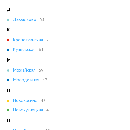
Д
Давыдково
53
К
Кропоткинская
71
Кунцевская
61
М
Можайская
59
Молодежная
47
Н
Новокосино
48
Новокузнецкая
47
П