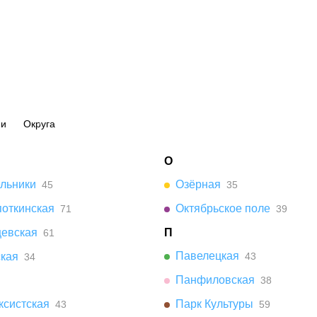
ии
Округа
О
ельники
Озёрная
45
35
поткинская
Октябрьское поле
71
39
цевская
П
61
Павелецкая
ская
43
34
Панфиловская
38
ксистская
Парк Культуры
43
59