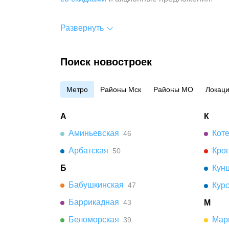
Развернуть
Поиск новостроек
Метро
Районы Мск
Районы МО
Локац
А
К
Аминьевская
Кот
46
Арбатская
Кро
50
Б
Кун
Бабушкинская
47
Кур
Баррикадная
43
М
Беломорская
Мар
39