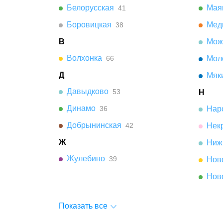
Белорусская
Мая
41
Боровицкая
Мед
38
В
Мож
Волхонка
66
Мол
Д
Мяк
Давыдково
53
Н
Динамо
36
Нар
Добрынинская
42
Нек
Ж
Ниж
Жулебино
39
Нов
Нов
Показать все