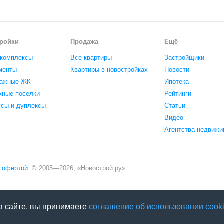
ройки
Продажа
Ещё
комплексы
Все квартиры
Застройщики
менты
Квартиры в новостройках
Новости
ажные ЖК
Ипотека
жные поселки
Рейтинги
усы и дуплексы
Статьи
Видео
Агентства недвижи
офертой
. © 2005—
2026
,
«Новострой.ру»
а сайте, вы принимаете
соглашение об использовании cooki