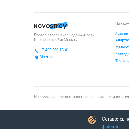
Новост
Жилые 
Портал строящейся недвижимости.
Все новостройки
Москвы
.
Апарта
Малоэт
+7 495 909 16 41
Коттед
Москва
Таунха
Информация, предоставленная на сайте, не является
Оставаясь н
файлов