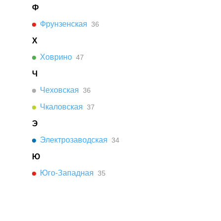
Ф
Фрунзенская
36
Х
Ховрино
47
Ч
Чеховская
36
Чкаловская
37
Э
Электрозаводская
34
Ю
Юго-Западная
35