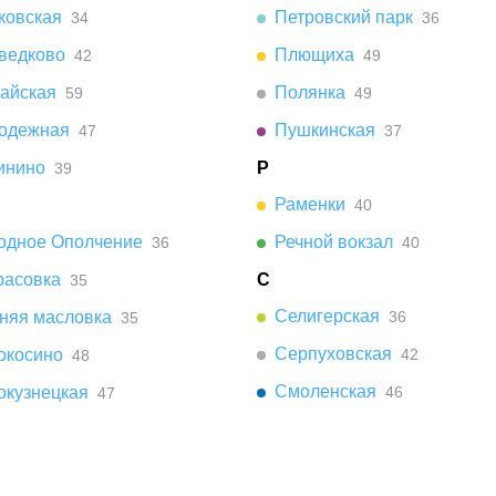
ковская
Петровский парк
34
36
ведково
Плющиха
42
49
айская
Полянка
59
49
одежная
Пушкинская
47
37
инино
Р
39
Раменки
40
одное Ополчение
Речной вокзал
36
40
расовка
С
35
Селигерская
няя масловка
36
35
Серпуховская
окосино
42
48
Смоленская
окузнецкая
46
47