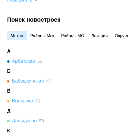
Поиск новостроек
Метро
Районы Мск
Районы МО
Локации
Округа
А
Арбатская
50
Б
Бабушкинская
47
В
Волхонка
66
Д
Давыдково
53
К