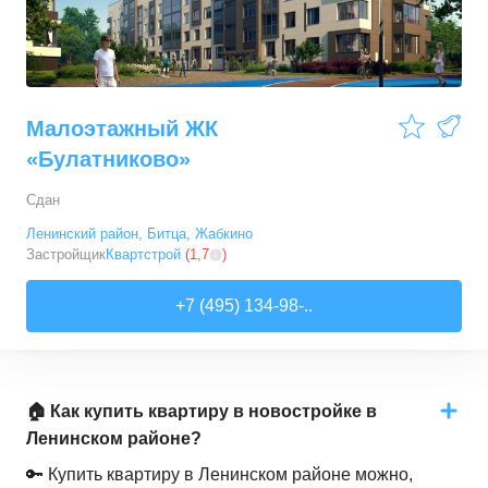
Малоэтажный ЖК
«Булатниково»
Сдан
Ленинский район
,
Битца
,
Жабкино
Застройщик
Квартстрой
(
1,7
)
+7 (495) 134-98-..
🏠 Как купить квартиру в новостройке в
Ленинском районе?
🔑 Купить квартиру в Ленинском районе можно,