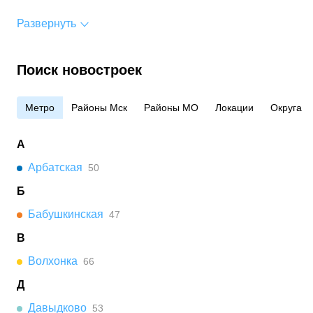
Развернуть
Поиск новостроек
Метро
Районы Мск
Районы МО
Локации
Округа
А
Арбатская
50
Б
Бабушкинская
47
В
Волхонка
66
Д
Давыдково
53