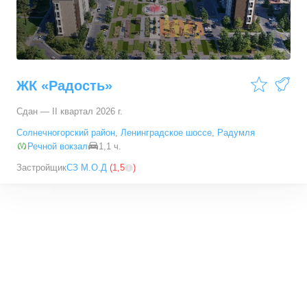
ЖК «Радость»
Сдан — II квартал 2026 г.
Солнечногорский район
,
Ленинградское шоссе
,
Радумля
Речной вокзал
1,1 ч.
Застройщик
СЗ М.О.Д
(
1,5
)