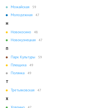
Можайская
59
Молодежная
47
Н
Новокосино
48
Новокузнецкая
47
П
Парк Культуры
59
Плющиха
49
Полянка
49
Т
Третьяковская
47
Х
Ховрино
47