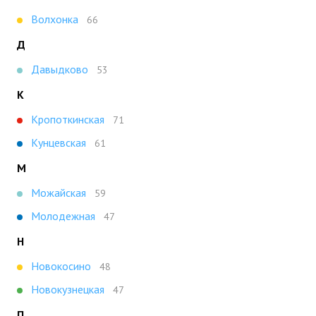
Волхонка
66
Д
Давыдково
53
К
Кропоткинская
71
Кунцевская
61
М
Можайская
59
Молодежная
47
Н
Новокосино
48
Новокузнецкая
47
П