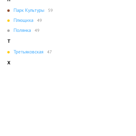
Парк Культуры
59
Плющиха
49
Полянка
49
Т
Третьяковская
47
Х
Ховрино
47
Показать все
Портал строящейся недвижимости
Все новостройки Москвы