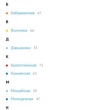
Б
Бабушкинская
47
В
Волхонка
66
Д
Давыдково
53
К
Кропоткинская
71
Кунцевская
61
М
Можайская
59
Молодежная
47
Н