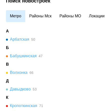
Поиск новостроек
Метро
Районы Мск
Районы МО
Локации
А
Арбатская
50
Б
Бабушкинская
47
В
Волхонка
66
Д
Давыдково
53
К
Кропоткинская
71