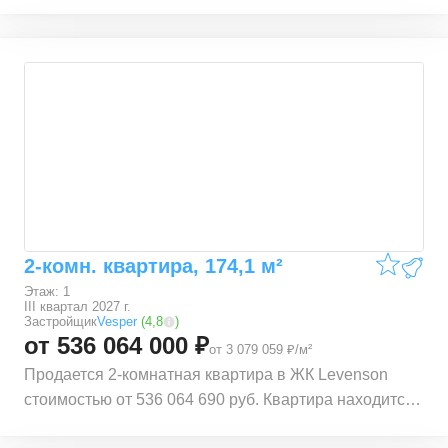
в локации ЦАО (Центральный административный
округ) Тверского района, рядом с метро Тверская.
Расстояние до метро 0,5 км. Также рядом
расположены станции Маяковская (0,56 км.),
Пушкинская (0,57 км.), Чеховская (0,72 км.) и
Баррикадная (1,09 км.). Квартира расположена по
адресу Трехпрудный пер., 9с1, 9с2, 9с4, 9с7.
Квартира находится на 1 этаже 6 этажного
монолитного дома. В квартире общей площадью
168,6 м², 2 комнаты. Жилая площадь квартиры 132,6
м². Квартира находится в строящемся доме ЖК
2-комн. квартира, 174,1 м²
Levenson. Срок сдачи корпуса – III квартал 2027 г.
Этаж: 1
III квартал 2027 г.
Застройщик
Vesper
(
4,8
)
от 536 064 000 ₽
от 3 079 059 ₽/м²
Продается 2-комнатная квартира в ЖК Levenson
стоимостью от 536 064 690 руб. Квартира находится
в локации ЦАО (Центральный административный