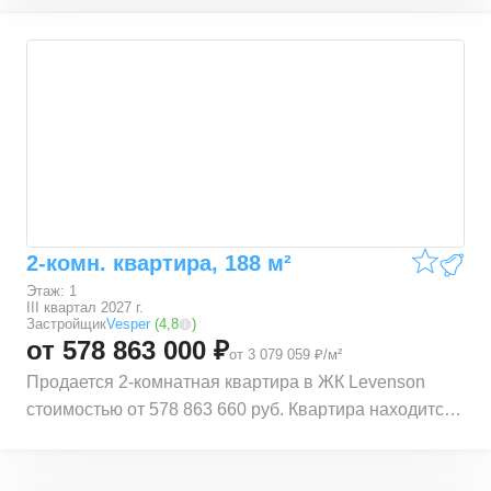
округ) Тверского района, рядом с метро Тверская.
Расстояние до метро 0,5 км. Также рядом
расположены станции Маяковская (0,56 км.),
Пушкинская (0,57 км.), Чеховская (0,72 км.) и
Баррикадная (1,09 км.). Квартира расположена по
адресу Трехпрудный пер., 9с1, 9с2, 9с4, 9с7.
Квартира находится на 1 этаже 6 этажного
монолитного дома. В квартире общей площадью
174,1 м², 2 комнаты. Жилая площадь квартиры 86 м².
Квартира находится в строящемся доме ЖК
2-комн. квартира, 188 м²
Levenson. Срок сдачи корпуса – III квартал 2027 г.
Этаж: 1
III квартал 2027 г.
Застройщик
Vesper
(
4,8
)
от 578 863 000 ₽
от 3 079 059 ₽/м²
Продается 2-комнатная квартира в ЖК Levenson
стоимостью от 578 863 660 руб. Квартира находится
в локации ЦАО (Центральный административный
округ) Тверского района, рядом с метро Тверская.