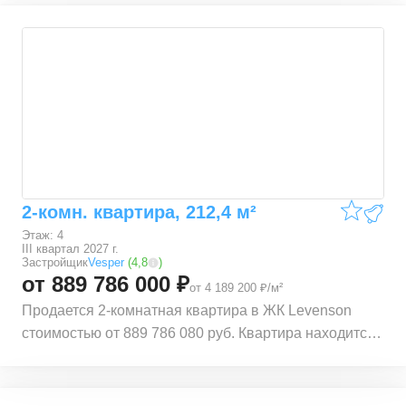
Расстояние до метро 0,5 км. Также рядом
расположены станции Маяковская (0,56 км.),
Пушкинская (0,57 км.), Чеховская (0,72 км.) и
Баррикадная (1,09 км.). Квартира расположена по
адресу Трехпрудный пер., 9с1, 9с2, 9с4, 9с7.
Квартира находится на 1 этаже 6 этажного
монолитного дома. В квартире общей площадью 188
м², 2 комнаты. Жилая площадь квартиры 102,8 м².
Квартира находится в строящемся доме ЖК
Levenson. Срок сдачи корпуса – III квартал 2027 г.
2-комн. квартира, 212,4 м²
Этаж: 4
III квартал 2027 г.
Застройщик
Vesper
(
4,8
)
от 889 786 000 ₽
от 4 189 200 ₽/м²
Продается 2-комнатная квартира в ЖК Levenson
стоимостью от 889 786 080 руб. Квартира находится
в локации ЦАО (Центральный административный
округ) Тверского района, рядом с метро Тверская.
Расстояние до метро 0,5 км. Также рядом