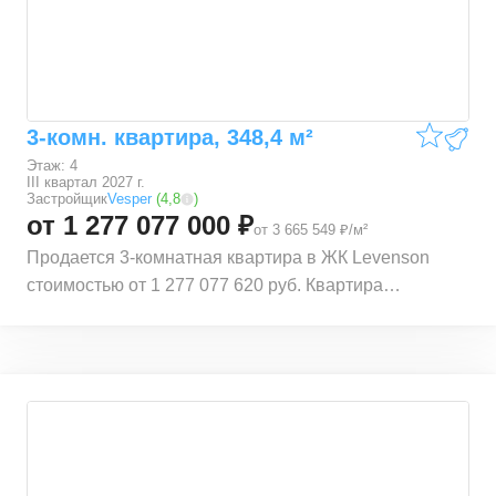
адресу Трехпрудный пер., 9с1, 9с2, 9с4, 9с7.
Квартира находится на 4 этаже 5 этажного
монолитного дома. В квартире общей площадью
338,1 м², 3 комнаты. Жилая площадь квартиры 159,2
м². Квартира находится в строящемся доме ЖК
3-комн. квартира, 348,4 м²
Levenson. Срок сдачи корпуса – III квартал 2027 г.
Этаж: 4
III квартал 2027 г.
Застройщик
Vesper
(
4,8
)
от 1 277 077 000 ₽
от 3 665 549 ₽/м²
Продается 3-комнатная квартира в ЖК Levenson
стоимостью от 1 277 077 620 руб. Квартира
находится в локации ЦАО (Центральный
административный округ) Тверского района, рядом с
метро Тверская. Расстояние до метро 0,5 км. Также
рядом расположены станции Маяковская (0,56 км.),
Пушкинская (0,57 км.), Чеховская (0,72 км.) и
Баррикадная (1,09 км.). Квартира расположена по
адресу Трехпрудный пер., 9с1, 9с2, 9с4, 9с7.