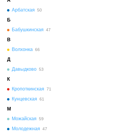
А
Квартира находится на 2 этаже 6 этажного
монолитного дома. В квартире общей площадью
Арбатская
50
350,7 м², 3 комнаты. Жилая площадь квартиры 132,6
Б
м². Квартира находится в строящемся доме ЖК
Бабушкинская
47
Levenson. Срок сдачи корпуса – III квартал 2027 г.
В
Волхонка
66
Д
Давыдково
53
К
Кропоткинская
71
Кунцевская
61
М
Можайская
59
Молодежная
47