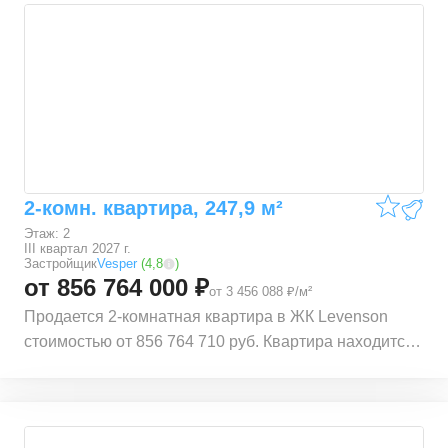
расположены станции Маяковская (0,56 км.),
Пушкинская (0,57 км.), Чеховская (0,72 км.) и
Баррикадная (1,09 км.). Квартира расположена по
адресу Трехпрудный пер., 9с1, 9с2, 9с4, 9с7.
Квартира находится на 4 этаже 4 этажного
монолитного дома. В квартире общей площадью
212,4 м², 2 комнаты. Жилая площадь квартиры 159,2
м². Квартира находится в строящемся доме ЖК
2-комн. квартира, 247,9 м²
Levenson. Срок сдачи корпуса – III квартал 2027 г.
Этаж: 2
III квартал 2027 г.
Застройщик
Vesper
(
4,8
)
от 856 764 000 ₽
от 3 456 088 ₽/м²
Продается 2-комнатная квартира в ЖК Levenson
стоимостью от 856 764 710 руб. Квартира находится
в локации ЦАО (Центральный административный
округ) Тверского района, рядом с метро Тверская.
Расстояние до метро 0,5 км. Также рядом
расположены станции Маяковская (0,56 км.),