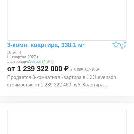
Баррикадная (1,09 км.). Квартира расположена по
адресу Трехпрудный пер., 9с1, 9с2, 9с4, 9с7.
Квартира находится на 3 этаже 6 этажного
монолитного дома. В квартире общей площадью
263,5 м², 3 комнаты. Жилая площадь квартиры 188,5
м². Квартира находится в строящемся доме ЖК
3-комн. квартира, 338,1 м²
Levenson. Срок сдачи корпуса – III квартал 2027 г.
Этаж: 4
III квартал 2027 г.
Застройщик
Vesper
(
4,8
)
от 1 239 322 000 ₽
от 3 665 549 ₽/м²
Продается 3-комнатная квартира в ЖК Levenson
стоимостью от 1 239 322 460 руб. Квартира
находится в локации ЦАО (Центральный
административный округ) Тверского района, рядом с
метро Тверская. Расстояние до метро 0,5 км. Также
рядом расположены станции Маяковская (0,56 км.),
Пушкинская (0,57 км.), Чеховская (0,72 км.) и
Баррикадная (1,09 км.). Квартира расположена по