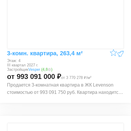
Пушкинская (0,57 км.), Чеховская (0,72 км.) и
Баррикадная (1,09 км.). Квартира расположена по
адресу Трехпрудный пер., 9с1, 9с2, 9с4, 9с7.
Квартира находится на 2 этаже 4 этажного
монолитного дома. В квартире общей площадью
247,9 м², 2 комнаты. Жилая площадь квартиры 223,9
м². Квартира находится в строящемся доме ЖК
3-комн. квартира, 263,4 м²
Levenson. Срок сдачи корпуса – III квартал 2027 г.
Этаж: 4
III квартал 2027 г.
Застройщик
Vesper
(
4,8
)
от 993 091 000 ₽
от 3 770 278 ₽/м²
Продается 3-комнатная квартира в ЖК Levenson
стоимостью от 993 091 750 руб. Квартира находится
в локации ЦАО (Центральный административный
округ) Тверского района, рядом с метро Тверская.
Расстояние до метро 0,5 км. Также рядом
расположены станции Маяковская (0,56 км.),
Пушкинская (0,57 км.), Чеховская (0,72 км.) и