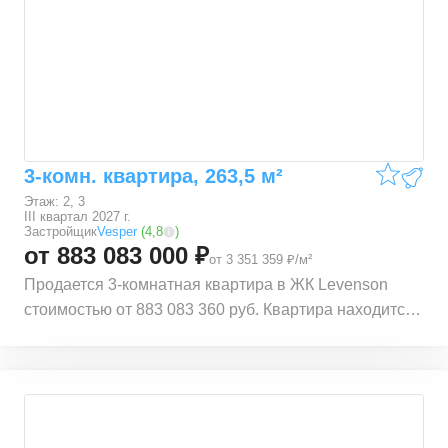
Баррикадная (1,09 км.). Квартира расположена по
адресу Трехпрудный пер., 9с1, 9с2, 9с4, 9с7.
Квартира находится на 4 этаже 6 этажного
монолитного дома. В квартире общей площадью
263,4 м², 3 комнаты. Жилая площадь квартиры 188,5
м². Квартира находится в строящемся доме ЖК
Levenson. Срок сдачи корпуса – III квартал 2027 г.
3-комн. квартира, 263,5 м²
Этаж: 2, 3
III квартал 2027 г.
Застройщик
Vesper
(
4,8
)
от 883 083 000 ₽
от 3 351 359 ₽/м²
Продается 3-комнатная квартира в ЖК Levenson
стоимостью от 883 083 360 руб. Квартира находится
в локации ЦАО (Центральный административный
округ) Тверского района, рядом с метро Тверская.
Расстояние до метро 0,5 км. Также рядом
расположены станции Маяковская (0,56 км.),
Пушкинская (0,57 км.), Чеховская (0,72 км.) и