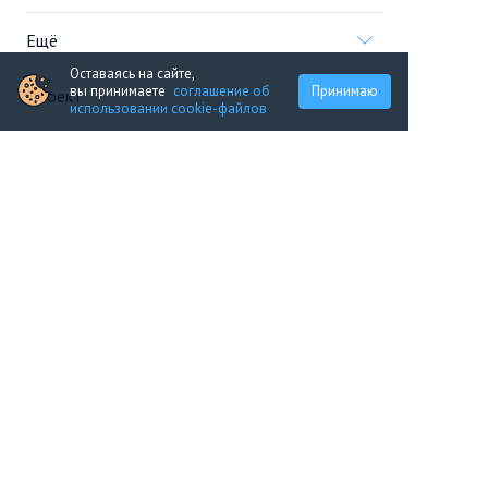
Ещё
Оставаясь на сайте,
вы принимаете
соглашение об
Принимаю
Проект
использовании cookie-файлов
Информация, предоставленная на сайте,
не является
офертой
.
© 2005—2026, «Новострой.ру»
Портал строящейся недвижимости
Все новостройки Москвы
Перейти на полную версию