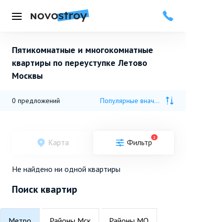
Меню
Пятикомнатные и многокомнатные
квартиры по переуступке Летово
Москвы
0
предложений
Популярные вначале
2
Карта
Фильтр
Не найдено ни одной квартиры
Поиск квартир
Метро
Районы Мск
Районы МО