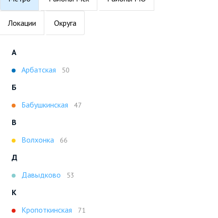
Локации
Округа
А
Арбатская
50
Б
Бабушкинская
47
В
Волхонка
66
Д
Давыдково
53
К
Кропоткинская
71