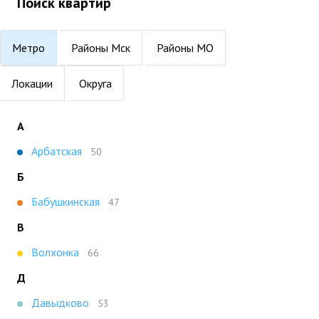
Поиск квартир
Метро
Районы Мск
Районы МО
Локации
Округа
А
Арбатская
50
Б
Бабушкинская
47
В
Волхонка
66
Д
Давыдково
53