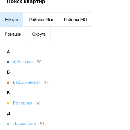
Поиск квартир
Метро
Районы Мск
Районы МО
Локации
Округа
А
Арбатская
50
Б
Бабушкинская
47
В
Волхонка
66
Д
Давыдково
53