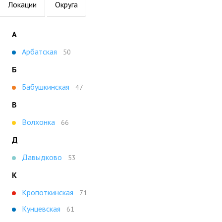
Локации
Округа
А
Арбатская
50
Б
Бабушкинская
47
В
Волхонка
66
Д
Давыдково
53
К
Кропоткинская
71
Кунцевская
61