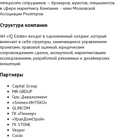
пятидесяти сотрудников — брокеров, юристов, специалистов
в сфере маркетинга. Компания - член Московской
Ассоциации Риэлторов.
Структура компании
АН «IQ Estate» входит в одноименный холдинг, который
включает в себя структуры, занимающиеся управлением
проектами, правовой оценкой, юридическим
сопровождением сделок, экспертизой, маркетинговыми
исследованиями, разработкой рекламных и дизайнерских
концепций.
Партнеры
Capital Group
MR GROUP
Галс-Девелопмент
«Sminex-ИНТЕКО»
GLINCOM
ГК «Пионер»
«УралДомСтрой»
ГК STONE
Vesper
Сoldy