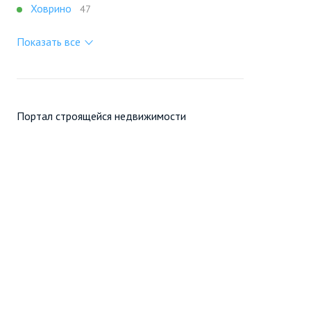
Ховрино
47
Показать все
Портал строящейся недвижимости
Все новостройки Москвы
+7 (495) 909-16-41
Москва
Новостройки
Продажа
Ещё