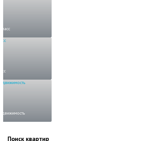
класс
асс
недвижимость
Поиск квартир