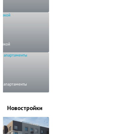
овкой
е апартаменты
Новостройки