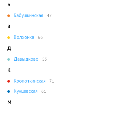
Б
Бабушкинская
47
В
Волхонка
66
Д
Давыдково
53
К
Кропоткинская
71
Кунцевская
61
М
Можайская
59
Молодежная
47
Н