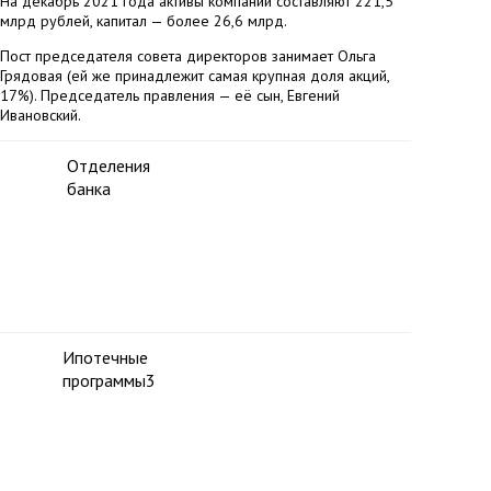
На декабрь 2021 года активы компании составляют 221,5
млрд рублей, капитал — более 26,6 млрд.
Пост председателя совета директоров занимает Ольга
Грядовая (ей же принадлежит самая крупная доля акций,
17%). Председатель правления — её сын, Евгений
Ивановский.
Отделения
банка
Ипотечные
программы
3