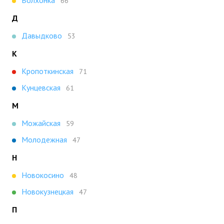
Волхонка
66
Д
Давыдково
53
К
Кропоткинская
71
Кунцевская
61
М
Можайская
59
Молодежная
47
Н
Новокосино
48
Новокузнецкая
47
П