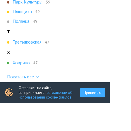
Парк Культуры
59
Плющиха
49
Полянка
49
Т
Третьяковская
47
Х
Ховрино
47
Показать все
Оставаясь на сайте,
вы принимаете
соглашение об
Принимаю
использовании cookie-файлов
Портал строящейся недвижимости
Все новостройки Москвы
+7 (495) 909-16-41