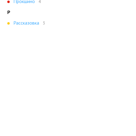
Прокшино
4
Р
Рассказовка
3
С
Серпуховская
3
Сухаревская
3
Показать все
Портал строящейся недвижимости
Все новостройки Москвы
+7 (495) 909-16-41
Москва