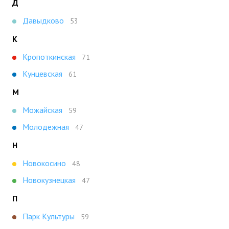
Д
Давыдково
53
К
Кропоткинская
71
Кунцевская
61
М
Можайская
59
Молодежная
47
Н
Новокосино
48
Новокузнецкая
47
П
Парк Культуры
59