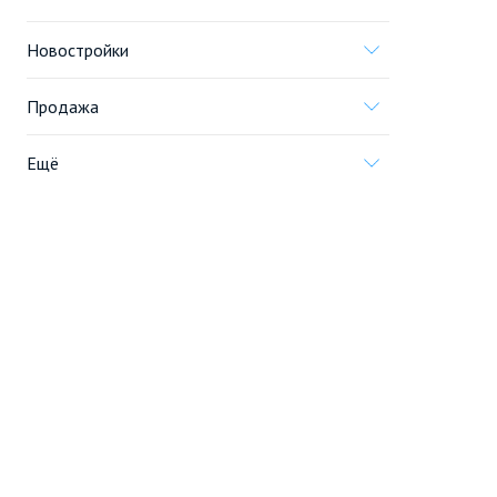
Новостройки
Продажа
Ещё
Проект
Информация, предоставленная на сайте,
не является
офертой
.
© 2005—2026, «Новострой.ру»
Портал строящейся недвижимости
Все новостройки Москвы