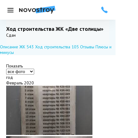
Меню
Ход строительства ЖК «Две столицы»
Добавить в избранное
Подписаться
Сдан
Описание ЖК
543
Ход строительства
105
Отзывы
Плюсы и
минусы
Показать
год
Февраль 2020