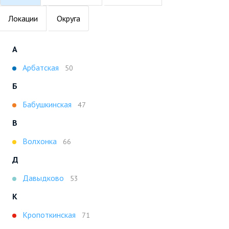
Локации
Округа
А
Арбатская
50
Б
Бабушкинская
47
В
Волхонка
66
Д
Давыдково
53
К
Кропоткинская
71