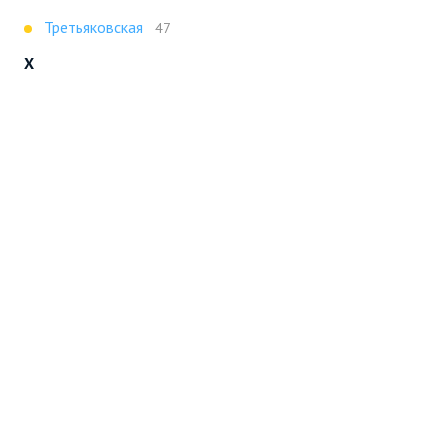
Третьяковская
47
Х
Ховрино
47
Показать все
Портал строящейся недвижимости
Все новостройки Москвы
+7 (495) 909-16-41
Москва
Новостройки