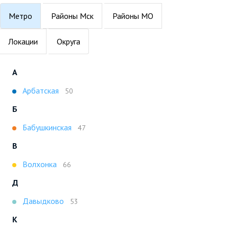
Метро
Районы Мск
Районы МО
Локации
Округа
А
Арбатская
50
Б
Бабушкинская
47
В
Волхонка
66
Д
Давыдково
53
К