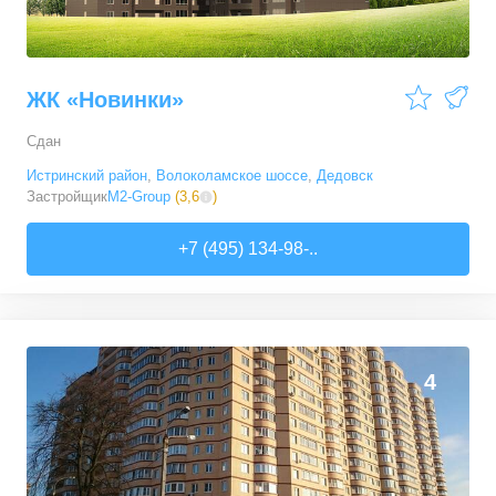
ЖК «Новинки»
Сдан
Истринский район
,
Волоколамское шоссе
,
Дедовск
Застройщик
M2-Group
(
3,6
)
+7 (495) 134-98-..
4