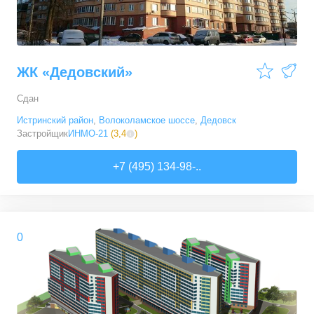
ЖК «Дедовский»
Сдан
Истринский район
,
Волоколамское шоссе
,
Дедовск
Застройщик
ИНМО-21
(
3,4
)
+7 (495) 134-98-..
0
3,2