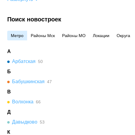
Поиск новостроек
Метро
Районы Мск
Районы МО
Локации
Округа
А
Арбатская
50
Б
Бабушкинская
47
В
Волхонка
66
Д
Давыдково
53
К