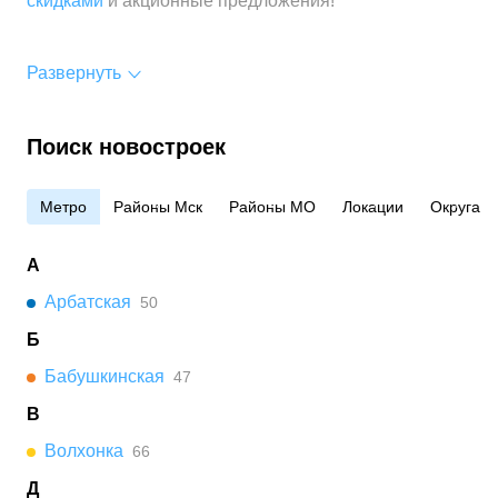
скидками
и акционные предложения!
Развернуть
Поиск новостроек
Метро
Районы Мск
Районы МО
Локации
Округа
А
Арбатская
50
Б
Бабушкинская
47
В
Волхонка
66
Д