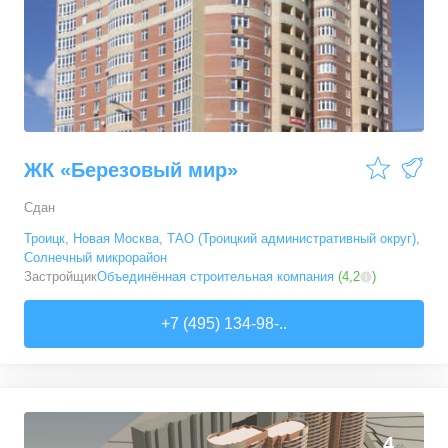
ЖК «Березовый мир»
Сдан
Троицк
,
Новая Москва
,
ТАО (Троицкий административный округ)
,
Солнечный микрорайон
Застройщик
Объединённая строительная компания
(
4,2
)
+7 (495) 134-98-..
0
0
4