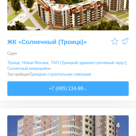
ЖК «Солнечный (Троицк)»
Сдан
Троицк
,
Новая Москва
,
ТАО (Троицкий административный округ)
,
Солнечный микрорайон
Застройщик
Троицкая строительная компания
+7 (495) 134-98-..
4