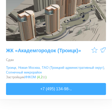
ЖК «Академгородок (Троицк)»
Сдан
Троицк
,
Новая Москва
,
ТАО (Троицкий административный округ)
,
Солнечный микрорайон
Застройщик
ИНКОМ
(
4,2
)
+7 (495) 134-98-..