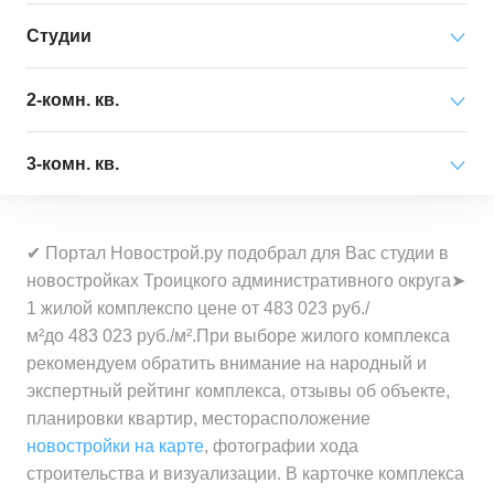
Студии
Минимальная цена
от 34 225 000 ₽
2-комн. кв.
за квартиру
Минимальная цена
от 25 407 000 ₽
3-комн. кв.
Средняя цена
от 46 618 000 ₽
за квартиру
за квартиру
Минимальная цена
от 20 770 000 ₽
Средняя цена
от 35 989 000 ₽
✔ Портал Новострой.ру подобрал для Вас студии в
за квартиру
Минимальная цена
от 385 900 ₽
за квартиру
новостройках Троицкого административного округа➤
за 1 м²
1 жилой комплекспо цене от 483 023 руб./
Средняя цена
от 21 391 000 ₽
Минимальная цена
от 423 900 ₽
м²до 483 023 руб./м².При выборе жилого комплекса
за квартиру
Средняя цена
от 440 900 ₽
за 1 м²
рекомендуем обратить внимание на народный и
за 1 м²
экспертный рейтинг комплекса, отзывы об объекте,
Минимальная цена
от 483 000 ₽
планировки квартир, месторасположение
Средняя цена
от 462 500 ₽
за 1 м²
новостройки на карте
, фотографии хода
за 1 м²
строительства и визуализации. В карточке комплекса
Средняя цена
от 497 500 ₽