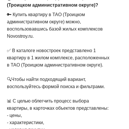
(Троицком административном округе)?
3-комн. кв.
от
34 225 000 ₽
🔑 Купить квартиру в ТАО (Троицком
74,3
–
127,1
м²
9
предложений
административном округе) можно,
воспользовавшись базой жилых комплексов
4-комн. кв.
от
57 428 000 ₽
Novostroy.ru.
106,7
–
156
м²
6
предложений
✅ В каталоге новостроек представлено 1
квартиру в 1 жилом комплексе, расположенных
в ТАО (Троицком административном округе).
🔍Чтобы найти подходящий вариант,
воспользуйтесь формой поиска и фильтрами.
📊 С целью облегчить процесс выбора
квартиры, в карточках объектов представлены:
- цены,
- характеристики,