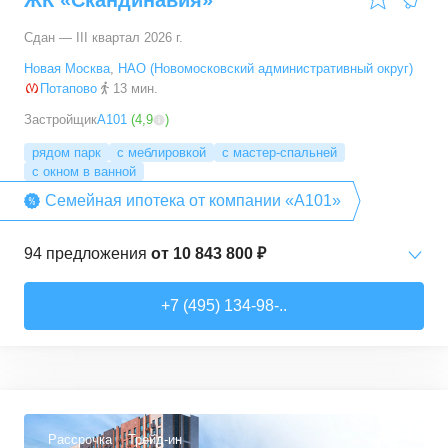
ЖК «Скандинавия»
Сдан — III квартал 2026 г.
Новая Москва
,
НАО (Новомосковский административный округ)
Потапово
13 мин.
Застройщик
А101
(
4,9
)
рядом парк
с меблировкой
с мастер-спальней
с окном в ванной
Семейная ипотека от компании «А101»
94
предложения
от
10 843 800 ₽
Студии
от
10 843 830 ₽
+7 (495) 134-98-..
20,4
–
33,5
м²
6
предложений
1-комн. кв.
от
16 052 930 ₽
29,7
–
54,9
м²
8
предложений
Рассрочка
Трейд-ин
3,6