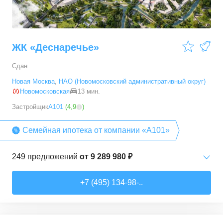
ЖК «Деснаречье»
Сдан
Новая Москва
,
НАО (Новомосковский административный округ)
Новомосковская
13 мин.
Застройщик
А101
(
4,9
)
Семейная ипотека от компании «А101»
249
предложений
от
9 289 980 ₽
Студии
от
9 289 980 ₽
+7 (495) 134-98-..
20,2
–
33,3
м²
14
предложений
1-комн. кв.
от
11 467 530 ₽