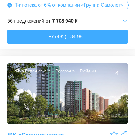
IT-ипотека от 6% от компании «Группа Самолет»
56
предложений
от
7 708 940 ₽
Студии
от
7 708 940 ₽
+7 (495) 134-98-..
22,54
–
27,57
м²
3
предложения
1-комн. кв.
от
9 474 980 ₽
34,71
–
49,54
м²
22
предложения
ЖК в Белом списке
Рассрочка
Трейд-ин
4
2-комн. кв.
от
13 359 260 ₽
50,6
–
60,29
м²
9
предложений
3-комн. кв.
от
16 491 230 ₽
74,3
–
94,8
м²
22
предложения