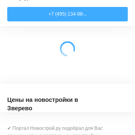
Студии
от
7 818 510 ₽
+7 (495) 134-98-..
21,52
–
28,99
м²
17
предложений
1-комн. кв.
от
9 079 910 ₽
28,6
–
44,16
м²
62
предложения
2-комн. кв.
от
12 322 100 ₽
41,46
–
79,27
м²
33
предложения
3-комн. кв.
от
18 907 030 ₽
72,9
–
97,93
м²
12
предложений
Цены на новостройки
в
Зверево
✔ Портал Новострой.ру подобрал для Вас