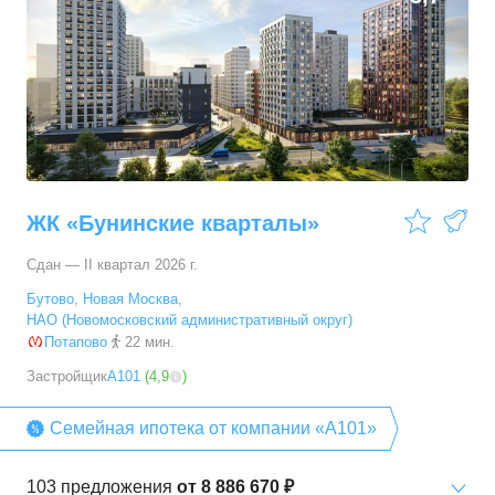
ЖК «Бунинские кварталы»
Сдан — II квартал 2026 г.
Бутово
,
Новая Москва
,
НАО (Новомосковский административный округ)
Потапово
22 мин.
Застройщик
А101
(
4,9
)
Семейная ипотека от компании «А101»
103
предложения
от
8 886 670 ₽