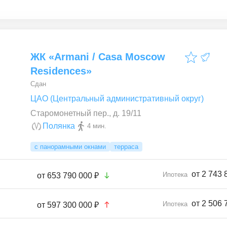
ЖК «Armani / Casa Moscow
Residences»
Сдан
ЦАО (Центральный административный округ)
Старомонетный пер., д. 19/11
Полянка
4 мин.
с панорамными окнами
терраса
от 2 743 
Ипотека
от
653 790 000 ₽
от 2 506 
Ипотека
от
597 300 000 ₽