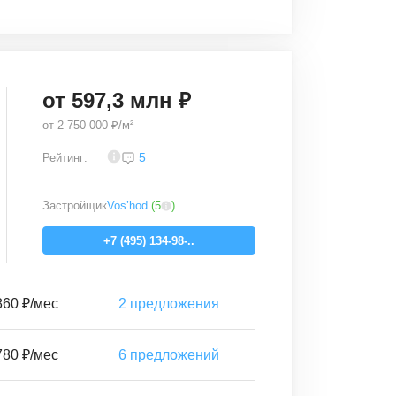
от
597,3
млн ₽
от
2 750 000 ₽/м²
4,6
5
Рейтинг:
Застройщик
Vos’hod
(
5
)
+7 (495) 134-98-..
860 ₽/мес
2
предложения
780 ₽/мес
6
предложений