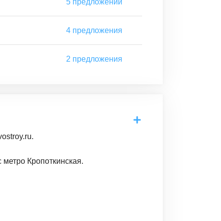
5
предложений
4
предложения
2
предложения
stroy.ru.
 метро Кропоткинская.