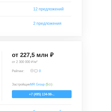
12
предложений
2
предложения
от
227,5
млн ₽
от
2 300 000 ₽/м²
3,8
0
Рейтинг:
Застройщик
MR Group
(
5
)
+7 (495) 134-98-..