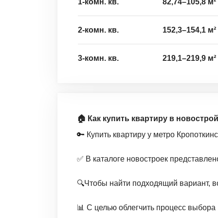
1-комн. кв.
82,74
–
105,8
м²
2-комн. кв.
152,3
–
154,1
м²
3-комн. кв.
219,1
–
219,9
м²
🏠 Как купить квартиру в новостро
🔑 Купить квартиру у метро Кропоткин
✅ В каталоге новостроек представлен
🔍Чтобы найти подходящий вариант, в
📊 С целью облегчить процесс выбора 