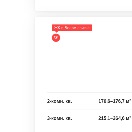
ЖК в Белом списке
2-комн. кв.
176,6
–
176,7
м²
3-комн. кв.
215,1
–
264,6
м²