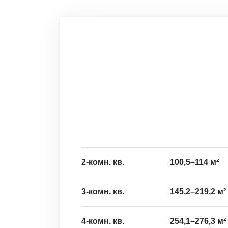
2-комн. кв.
100,5
–
114
м²
3-комн. кв.
145,2
–
219,2
м²
4-комн. кв.
254,1
–
276,3
м²