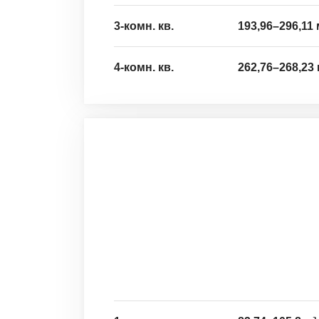
3-комн. кв.
193,96
–
296,11
4-комн. кв.
262,76
–
268,23