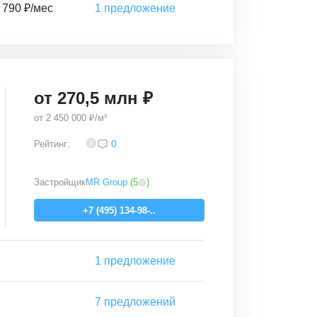
 790 ₽/мес
1
предложение
от
270,5
млн ₽
от
2 450 000 ₽/м²
4,3
0
Рейтинг:
Застройщик
MR Group
(
5
)
+7 (495) 134-98-..
1
предложение
7
предложений