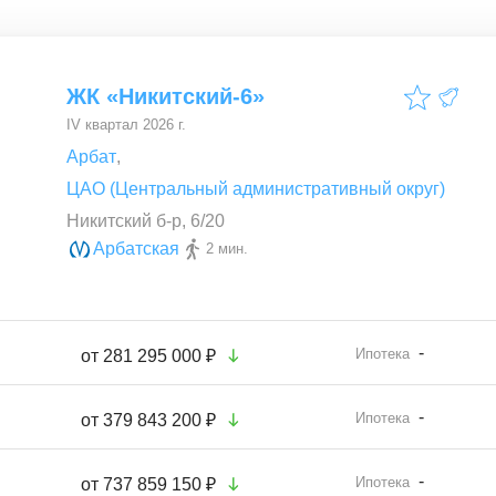
ЖК «Никитский-6»
IV квартал 2026 г.
Арбат
,
ЦАО (Центральный административный округ)
Никитский б-р, 6/20
Арбатская
2 мин.
-
Ипотека
от
281 295 000 ₽
-
Ипотека
от
379 843 200 ₽
-
Ипотека
от
737 859 150 ₽