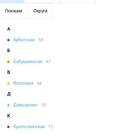
Локации
Округа
А
Арбатская
50
Б
Бабушкинская
47
В
Волхонка
66
Д
Давыдково
53
К
Кропоткинская
71