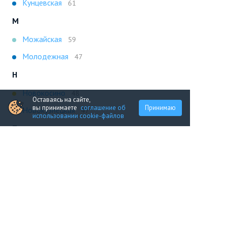
Кунцевская
61
М
Можайская
59
Молодежная
47
Н
Новокосино
48
Оставаясь на сайте,
вы принимаете
соглашение об
Принимаю
Новокузнецкая
47
использовании cookie-файлов
П
Парк Культуры
59
Плющиха
49
Полянка
49
Т
Третьяковская
47