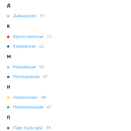
Д
Давыдково
53
К
Кропоткинская
71
Кунцевская
61
М
Можайская
59
Молодежная
47
Н
Новокосино
48
Новокузнецкая
47
П
Парк Культуры
59