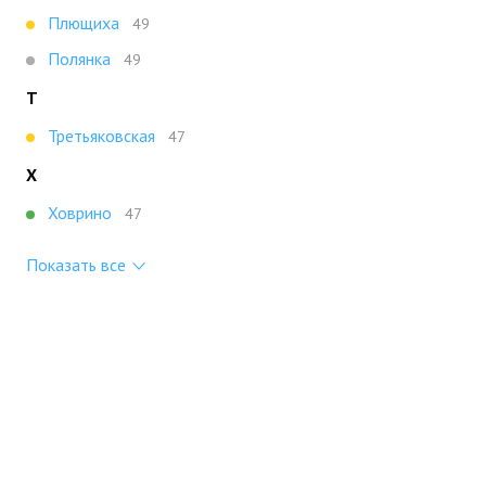
Плющиха
49
Полянка
49
Т
Третьяковская
47
Х
Ховрино
47
Показать все
Портал строящейся недвижимости
Все новостройки Москвы
+7 (495) 909-16-41
Москва