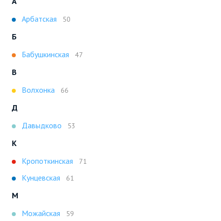
А
Арбатская
50
Б
Бабушкинская
47
В
Волхонка
66
Д
Давыдково
53
К
Кропоткинская
71
Кунцевская
61
М
Можайская
59