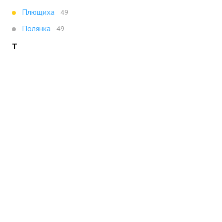
Плющиха
49
Полянка
49
Т
Третьяковская
47
Х
Ховрино
47
Показать все
Портал строящейся недвижимости
Все новостройки Москвы
+7 (495) 909-16-41
Москва