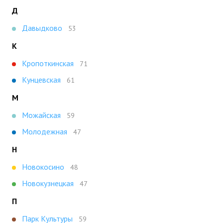
Д
Давыдково
53
К
Кропоткинская
71
Кунцевская
61
М
Можайская
59
Молодежная
47
Н
Новокосино
48
Новокузнецкая
47
П
Парк Культуры
59