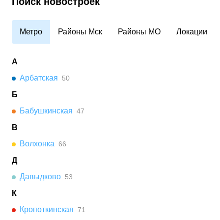
Поиск новостроек
Метро
Районы Мск
Районы МО
Локации
А
Арбатская
50
Б
Бабушкинская
47
В
Волхонка
66
Д
Давыдково
53
К
Кропоткинская
71