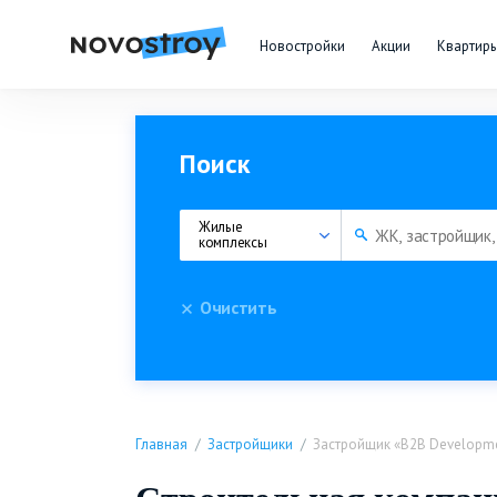
Новостройки
Акции
Квартир
Поиск
Жилые 
комплексы
Очистить
Главная
Застройщики
Застройщик «B2B Developm