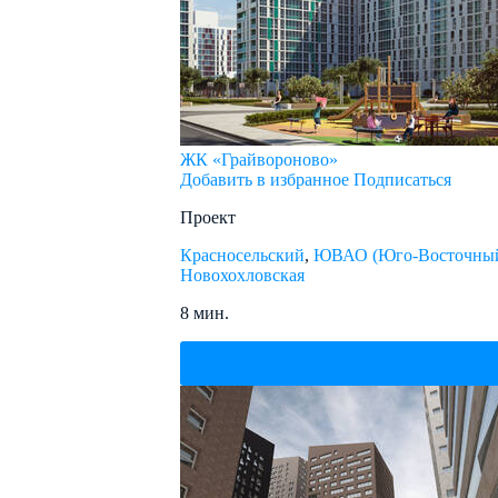
ЖК «Грайвороново»
Добавить в избранное
Подписаться
Проект
Красносельский
,
ЮВАО (Юго-Восточный
Новохохловская
8 мин.