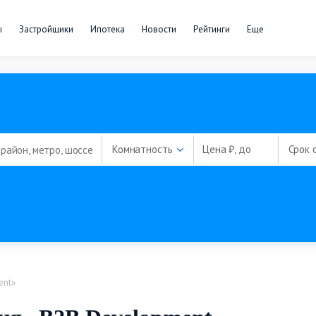
ы
Застройщики
Ипотека
Новости
Рейтинги
Еще
Комнатность
Цена ₽, до
Срок 
ent»