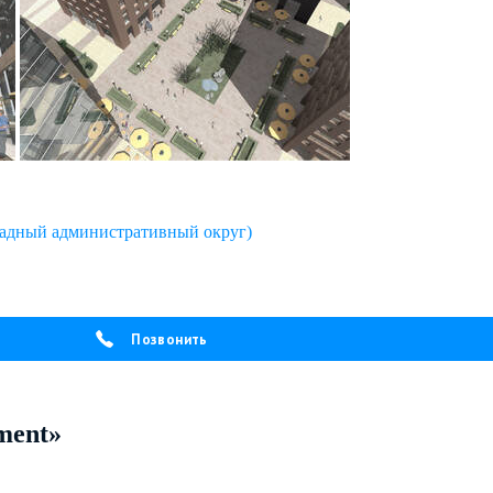
адный административный округ)
Позвонить
ment»