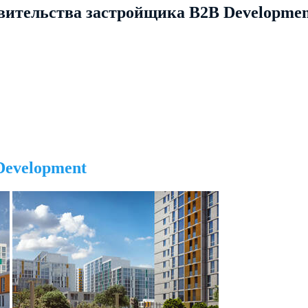
ительства застройщика B2B Developmen
Development