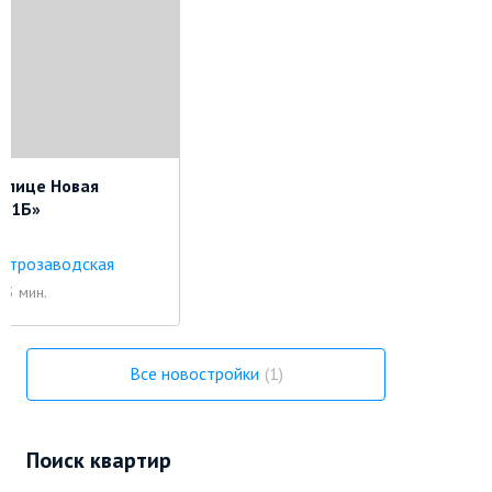
улице Новая
 11Б»
ктрозаводская
13 мин.
Все новостройки
1
Поиск квартир