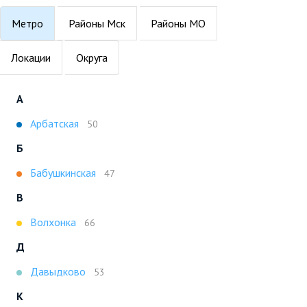
Метро
Районы Мск
Районы МО
Локации
Округа
А
Арбатская
50
Б
Бабушкинская
47
В
Волхонка
66
Д
Давыдково
53
К