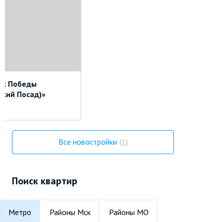
рк Победы
ский Посад)»
г.
Все новостройки
1
Поиск квартир
Метро
Районы Мск
Районы МО