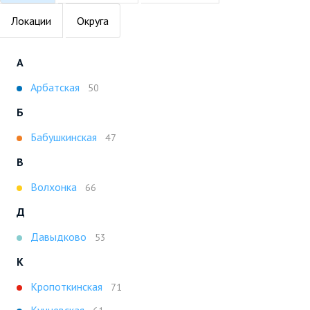
Локации
Округа
А
Арбатская
50
Б
Бабушкинская
47
В
Волхонка
66
Д
Давыдково
53
К
Кропоткинская
71
Кунцевская